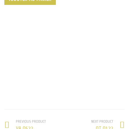
de
VA
0622
PREVIOUS PRODUCT
NEXT PRODUCT
VA 0522
OT 0122