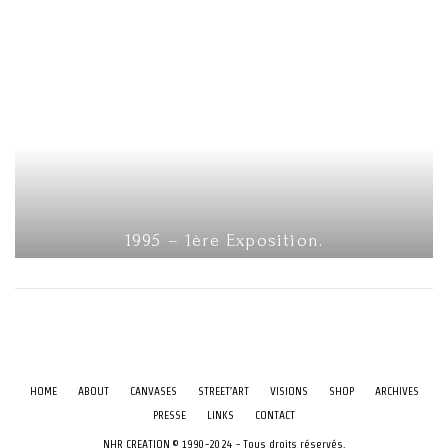
1995 – 1ère Exposition.
HOME
ABOUT
CANVASES
STREET’ART
VISIONS
SHOP
ARCHIVES
PRESSE
LINKS
CONTACT
NHR CREATION © 1990-2024 - Tous droits réservés.